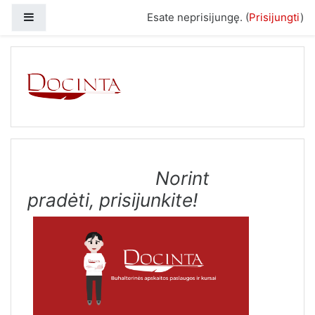
Praleisti į pagrindinį turinį
Šoninis skydelis
Esate neprisijungę. (
Prisijungti
)
Norint
pradėti, prisijunkite!