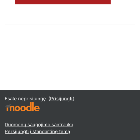
Esate neprisijungę. (
Prisijungti
)
Duomenų saugojimo santrauka
Persijungti į standartinę temą